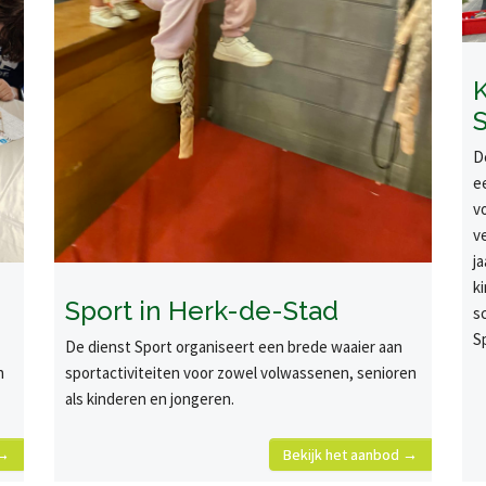
D
e
v
v
ja
k
Sport in Herk-de-Stad
s
S
De dienst Sport organiseert een brede waaier aan
n
sportactiviteiten voor zowel volwassenen, senioren
als kinderen en jongeren.
 →
Bekijk het aanbod →