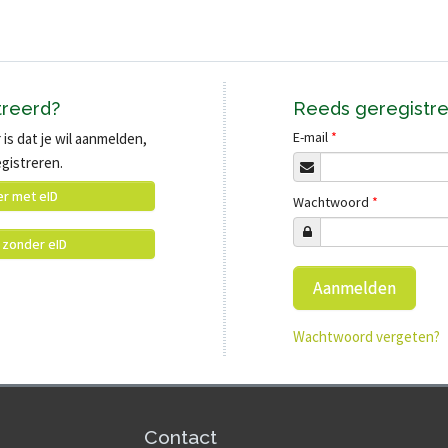
treerd?
Reeds geregistr
E-mail
*
 is dat je wil aanmelden,
egistreren.
er met eID
Wachtwoord
*
 zonder eID
Wachtwoord vergeten?
Contact