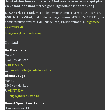
Het
stadsb
estuur van Herk-de-Stad
voorziet in een ruim
vrijetijds-
en vakantieaanbod
met een goed uitgebouwde
kinderopvang.
STAD Herk-de-Stad
, met ondernemingsnummer BTW BE 0207.467.162,
AGB Herk-de-Stad
, met ondernemingsnummer BTW BE 0537.728.111, met
administratieve zetel te 3540 Herk-de-Stad, Pikkeleerstraat 14 -
algemene
voorwaarden
Toegankelijkheidsverklaring
Contact
De Markthallen
Markt 2
3540
Herk-de-Stad
013/35.99.50
demarkthallen@herk-de-stad.be
Dienst Jeugd
Markt 2
3540
Herk-de-Stad
013/77.51.04
jeugd@herk-de-stad.be
Dienst Sport Sportkampen
Ursulinenstraat 1 1