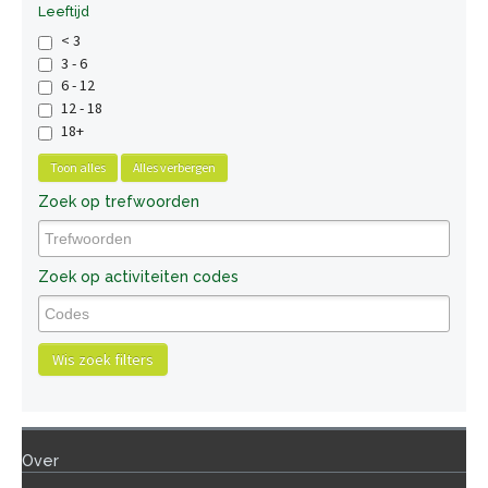
Leeftijd
< 3
3 - 6
6 - 12
12 - 18
18+
Toon alles
Alles verbergen
Zoek op trefwoorden
Zoek op activiteiten codes
Wis zoek filters
Over