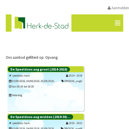
Aanmelden
VRIJE TIJD HERK-DE-STAD
Ons aanbod gefilterd op: Opvang
De Speeldoos aug groot (2014-2018)
speeldoos herk
2014 - 2018
03/08/2026, 04/08/2026, 05/08/2026, ...
OPV2026_augG
Van 06:30 tot 18:30
Hele dag
De Speeldoos aug midden (2019-30/...
Inschrijven
speeldoos herk
2019 - 2022
03/08/2026, 04/08/2026, 05/08/2026, ...
OPV2026_augM