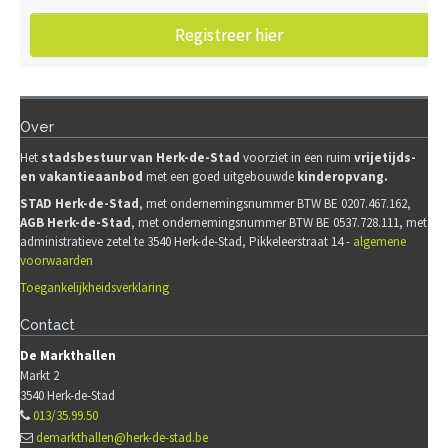
Registreer hier
Over
Het
stadsb
estuur van Herk-de-Stad
voorziet in een ruim
vrijetijds-
en vakantieaanbod
met een goed uitgebouwde
kinderopvang.
STAD Herk-de-Stad
, met ondernemingsnummer BTW BE 0207.467.162,
AGB Herk-de-Stad
, met ondernemingsnummer BTW BE 0537.728.111, met
administratieve zetel te 3540 Herk-de-Stad, Pikkeleerstraat 14 -
algemene
voorwaarden
Toegankelijkheidsverklaring
Contact
De Markthallen
Markt 2
3540
Herk-de-Stad
013/35.99.50
demarkthallen@herk-de-stad.be