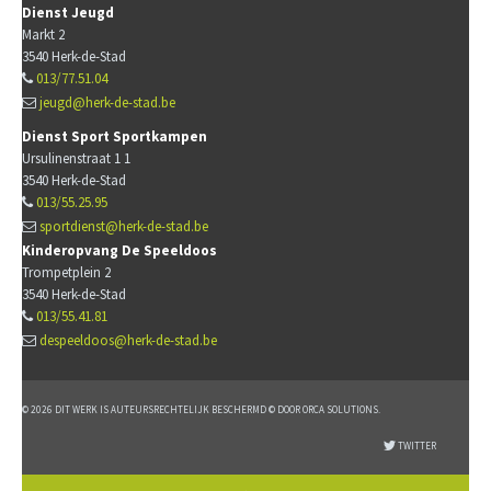
Dienst Jeugd
Markt 2
3540
Herk-de-Stad
013/77.51.04
jeugd@herk-de-stad.be
Dienst Sport Sportkampen
Ursulinenstraat 1 1
3540
Herk-de-Stad
013/55.25.95
sportdienst@herk-de-stad.be
Kinderopvang De Speeldoos
Trompetplein 2
3540
Herk-de-Stad
013/55.41.81
despeeldoos@herk-de-stad.be
© 2026 DIT WERK IS AUTEURSRECHTELIJK BESCHERMD © DOOR ORCA SOLUTIONS.
TWITTER